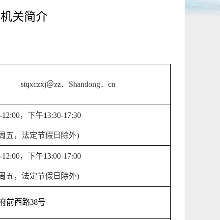
局机关简介
stqxczxj
＠
zz
．
Shandong
．
cn
-1
2
:
0
0
，下午
1
3
:
3
0-1
7
:
3
0
周五，法定节假日除外
)
-1
2
:
0
0
，下午
13:
0
0-17:
0
0
周五，法定节假日除外
)
府前西路
38
号