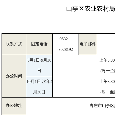
山亭区农业农村
0632
－
联系方式
固定电话
电子邮件
8028192
5
月
1
日
-9
月
30
上午
8:30
日
(
周一至
办公时间
10
月
1
日
-
次年
4
上午
8:30
月
30
日
(
周一至
办公地址
枣庄市山亭区