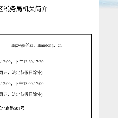
区税务局机关简介
stqzwgk
＠
zz
．
shandong
．
cn
-1
2
:
0
0
，下午
1
3
:
3
0-1
7
:
3
0
周五，法定节假日除外
)
-1
2
:
0
0
，下午
13:
0
0-17:
0
0
周五，法定节假日除外
)
区北京路
501
号