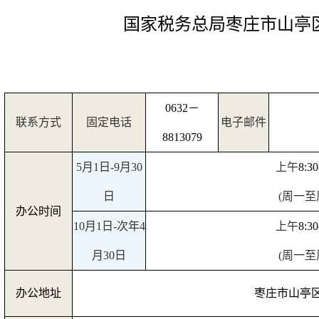
国家税务总局枣庄市山亭
0632
－
联系方式
固定电话
电子邮件
8813079
5
月
1
日
-9
月
30
上午
8:30
日
(
周一至
办公时间
10
月
1
日
-
次年
4
上午
8:30
月
30
日
(
周一至
办公地址
枣庄市山亭