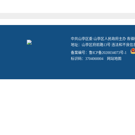
中共山亭区委 山亭区人民政府主办 各
地址：山亭区府前路13号 违法和不良信息举报
备案编号：
鲁ICP备2020034073号-1
标识码：3704060004
网站地图