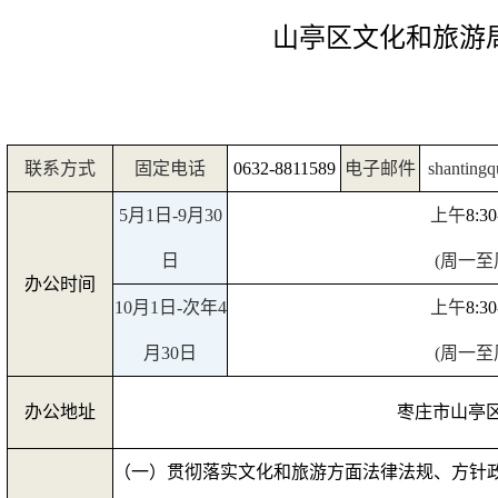
山亭区文化和旅游
联系方式
固定电话
0632-8811589
电子邮件
shanting
5
月
1
日
-9
月
30
上午
8:30
日
(
周一至
办公时间
10
月
1
日
-
次年
4
上午
8:30
月
30
日
(
周一至
办公地址
枣庄市山亭
（一）贯彻落实文化和旅游方面法律法规、方针