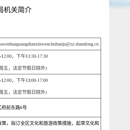
局机关简介
quwenhuaguangdianxinwenchubanju@zz.shandong.cn
-1
2
:
0
0
，下午
1
3
:
3
0-1
7
:
3
0
周五，法定节假日除外
)
-1
2
:
0
0
，下午
13:
0
0-17:
0
0
周五，法定节假日除外
)
区府前东路
6
号
政策，拟订全区文化和旅游政策措施，起草文化和