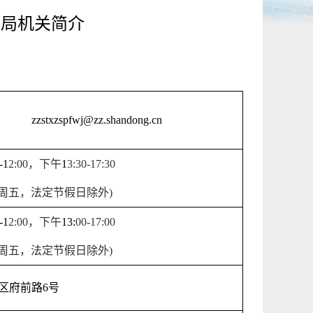
务局机关简介
zzstxzspfwj@zz.shandong.cn
-1
2
:
0
0
，下午
1
3
:
3
0-1
7
:
3
0
周五，法定节假日除外
)
-1
2
:
0
0
，下午
13:
0
0-17:
0
0
周五，法定节假日除外
)
区府前路
6
号