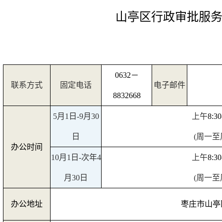
山亭区行政审批服
0632
－
联系方式
固定电话
电子邮件
8832668
5
月
1
日
-9
月
30
上午
8:30
日
(
周一至
办公时间
10
月
1
日
-
次年
4
上午
8:30
月
30
日
(
周一至
办公地址
枣庄市山亭