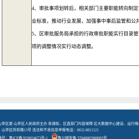
4
、审批事项划转后，相关部门主要职能转向制定
业标准，推动行业发展，加强事中事后监管和公
5
、区审批服务局承担的行政审批职能实行目录管
项的调整情况实行动态调整。
山亭区委 山亭区人民政府主办 各镇街、区直部门内容保障 区大数据中心建设、运行维
山亭区府前路13号 违法和不良信息举报电话：0632-8811121
编号：
鲁ICP备2020034073号-1
鲁公网安备 37040602000003号