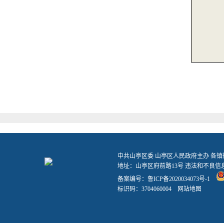
中共山亭区委 山亭区人民政府主办 各
地址：山亭区府前路13号 违法和不良信息举报
备案编号：
鲁ICP备2020034073号-1
标识码：3704060004
网站地图