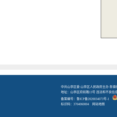
中共山亭区委 山亭区人民政府主办 各
地址：山亭区府前路13号 违法和不良信息举报
备案编号：
鲁ICP备2020034073号-1
标识码：3704060004
网站地图