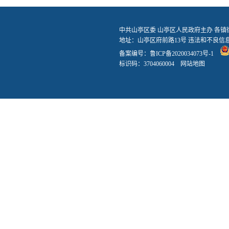
中共山亭区委 山亭区人民政府主办 各
地址：山亭区府前路13号 违法和不良信息举报
备案编号：
鲁ICP备2020034073号-1
标识码：3704060004
网站地图