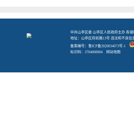
中共山亭区委 山亭区人民政府主办 各
地址：山亭区府前路13号 违法和不良信息举报
备案编号：
鲁ICP备2020034073号-1
标识码：3704060004
网站地图