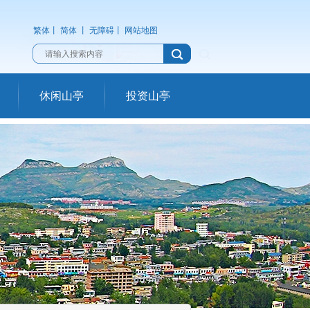
繁体
丨
简体
丨
无障碍
丨
网站地图
休闲山亭
投资山亭