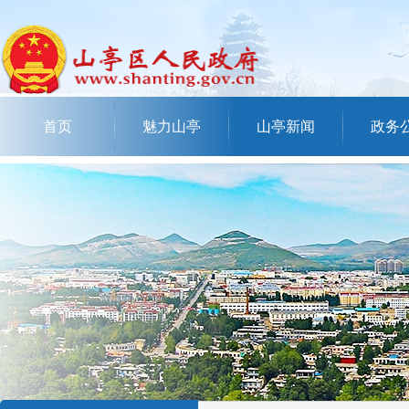
首页
魅力山亭
山亭新闻
政务