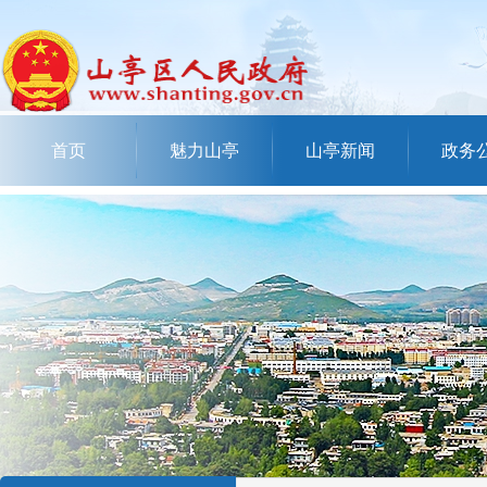
首页
魅力山亭
山亭新闻
政务