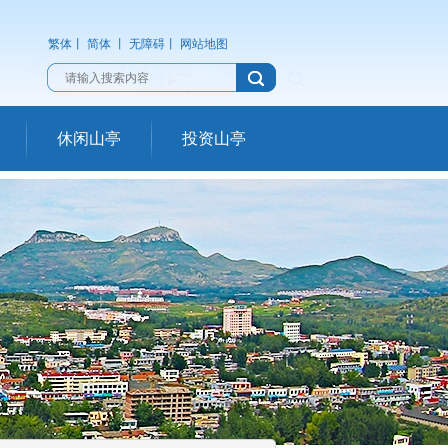
繁体
丨
简体
丨
无障碍
丨
网站地图
休闲山亭
投资山亭