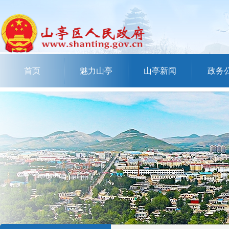
首页
魅力山亭
山亭新闻
政务