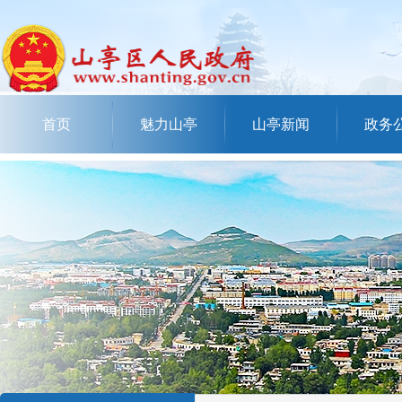
首页
魅力山亭
山亭新闻
政务