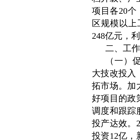
项目
各
20
个
区
规模以上
248
亿元，
利
二、工
（
一
）
大技改投入
拓市场。加
好
项目
的政
调度和跟踪
投产达效。
投资
12
亿，