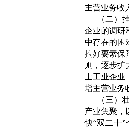
主营业务收
（
二
）
企业
的
调研
中
存在
的困
搞好要素保
则，逐步扩
上工业企业
增主营业务
（
三）
产业
集聚
，
快“双二十