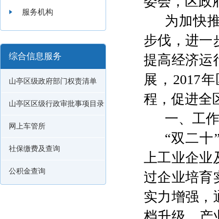
委会，区政
服务机构
为加快
步伐，进一
综合信息服务
提高经济运
展，
20
17
年
山亭区级政府部门权责清单
程
，
促进全
山亭区区级行政审批事项目录
一、工
网上车管所
“双
二十
社保缴费及查询
上工业
企业
公积金查询
过企业培育
实力增强，
档升级、产