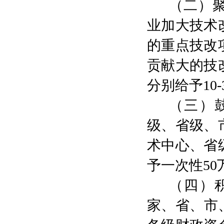
（二）
业
加大技术
的重点技改
贡献大
的技
分别给予
10-
（三）
级、省级
、
术中心、省
予
一次性
50
（四）
家、省、市