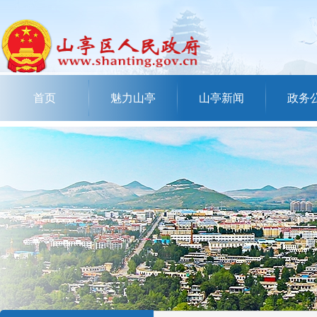
首页
魅力山亭
山亭新闻
政务