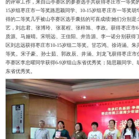
的评审工作，来自山亭赛区的参赛选手共获得枣庄市一等奖的3人
15岁组枣庄市一等奖路思颖同学、10-15岁组枣庄市一等奖胡
得的二等奖几乎被山亭赛区选手囊括的可喜成绩!她们分别是
艺，刘志君、张博玲、张茗程、张梓旭、李政。获得枣庄市6
质源、马娅晴。宋明远、王佳阳、井浩源、李一诺分别获得了
区刘志远获得枣庄市10-15岁组二等奖。甘芯鸿、徐诗涵、朱兴
等奖。宋子豪、孙士茹、郭政辰、井涵、刘龙飞获得枣庄市
亭赛区李忠曜同学获得6-9岁组山东省优秀奖；陆思颖同学、胡
东省优秀奖。