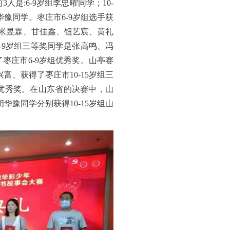
是:6-9岁组李忠曜同学；10-
华豫同学。枣庄市6-9岁组选手获
:米昱霖、甘佳鑫、钮艺宸、黄礼
-9岁组三等奖同学是张高鸣、冯
枣庄市6-9岁组优秀奖。山亭赛
富、获得了枣庄市10-15岁组三
优秀奖。在山东省的决赛中，山
华豫同学分别获得10-15岁组山