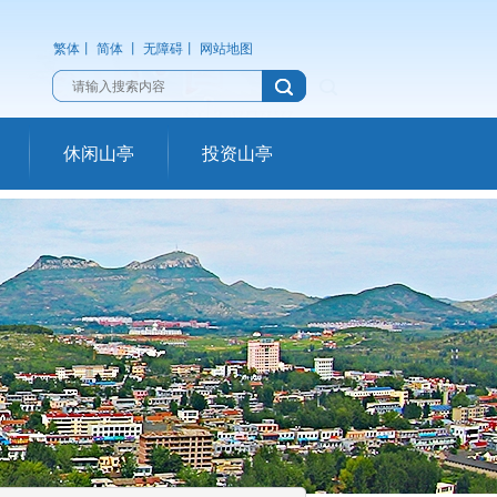
繁体
丨
简体
丨
无障碍
丨
网站地图
休闲山亭
投资山亭