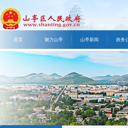
首页
魅力山亭
山亭新闻
政务