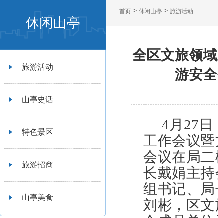
>
>
首页
休闲山亭
旅游活动
休闲山亭
全区文旅领域
旅游活动
游安全
山亭史话
4月27
特色景区
工作会议暨
会议在局二
旅游招商
长戴娟主持
组书记、局
山亭美食
刘彬
，区文