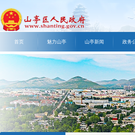
首页
魅力山亭
山亭新闻
政务