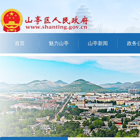
首页
魅力山亭
山亭新闻
政务