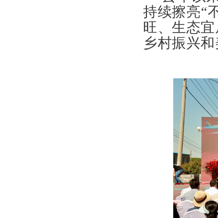
持续擦亮“
旺、生态宜
乡村振兴和