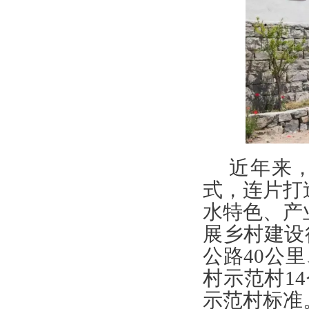
近年来
式，连片打
水特色、产
展乡村建设
公路40公
村示范村1
示范村标准