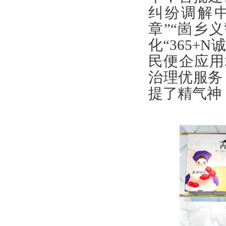
纠纷调解中
章”“崮乡
化“365+
民便企应用
治理优服务
提了精气神