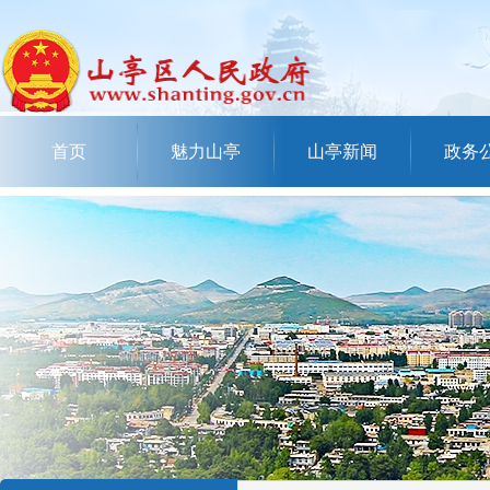
首页
魅力山亭
山亭新闻
政务