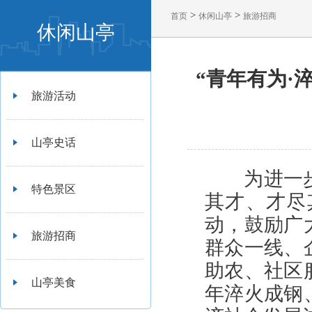
>
>
首页
休闲山亭
旅游招商
休闲山亭
“青年有为·
旅游活动
山亭史话
为进一步
特色景区
其才、才尽
动，鼓励广
旅游招商
群众一线、
助农、社区
山亭美食
年淬火成钢