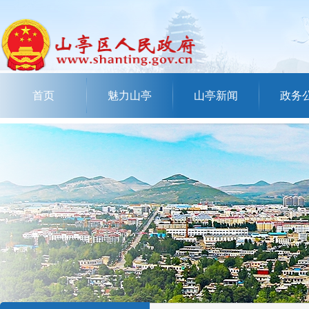
首页
魅力山亭
山亭新闻
政务