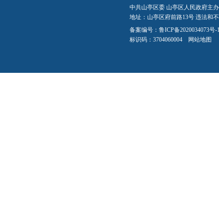
中共山亭区委 山亭区人民政府主办
地址：山亭区府前路13号 违法和不良信
备案编号：
鲁ICP备2020034073号-
标识码：3704060004
网站地图