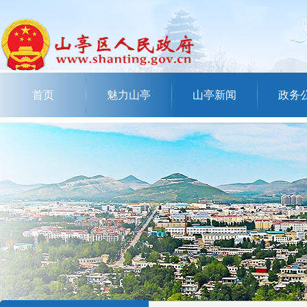
首页
魅力山亭
山亭新闻
政务