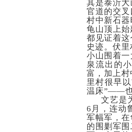
其是泰沂大
官道的交叉
村中新石器
龟山顶上始
都见证着这
史迹。伏里
小山围着一
泉流出的
富，加上村
里村很早以
温床”——
文艺是为
6月，连动
军幅军，在
的围剿军围