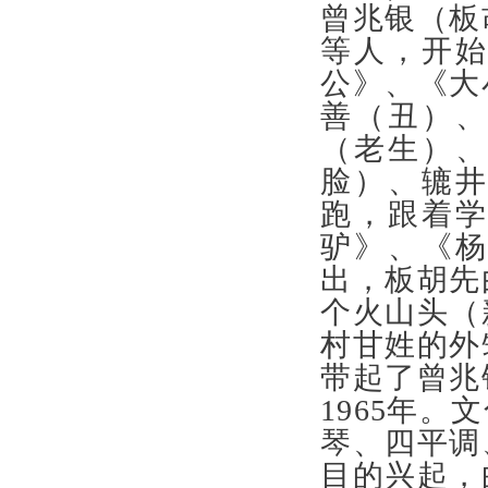
曾兆银（板
等人，开
公》、《大
善（丑）
（老生）
脸）、辘
跑，跟着
驴》、《
出，板胡先
个火山头（
村甘姓的外
带起了曾兆
1965年
琴、四平调
目的兴起，