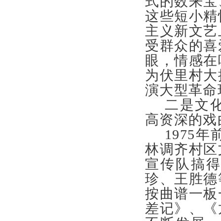
式的数来宝
这些短小精
主义新文艺
受群众的喜
眼，情感在
为伏里村大
演大型革
二是文
高资深的
1975
林调齐村区
宣传队搞
珍、王胜德
按曲谱一板
差记》、《