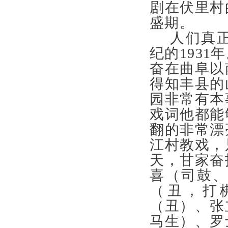
剧在伏里村
盛期。
人们真
纪的193
奋在曲阜以
得知丰县的
园非常有本
戏词他都能
翻的非常漂
江村教戏，
天，甘家奋
喜（司鼓
（丑，打
（丑）、张
马生）、罗