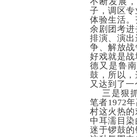
不断发展
子，调区专
体验生活。
余剧团考进
排演、演出
争、解放战
好戏就是战
德又是鲁
鼓，所以，
又达到了
三是狠
笔者197
村这火热的
中耳濡目染
迷于锣鼓的