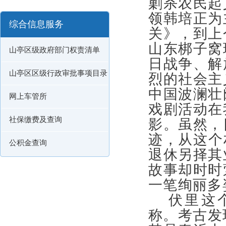
剿杀农民起
领韩培正为
综合信息服务
关》，到上
山东梆子窝
山亭区级政府部门权责清单
日战争、解
山亭区区级行政审批事项目录
烈的社会主
中国波澜壮
网上车管所
戏剧活动在
社保缴费及查询
影。虽然，
迹，从这个
公积金查询
退休另择其
故事却时时
一笔绚丽
伏里这
称。考古发