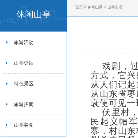
>
>
首页
休闲山亭
山亭史话
休闲山亭
旅游活动
山亭史话
戏剧，
方式，它兴
从人们记起
特色景区
从山东省枣
衰便可见
旅游招商
伏里村，
民起义幅
山亭美食
寨，村山东