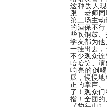
这种丢人
跟 老师同
第二场主动
的酒保不行
些吹铜鼓、
学友都为他
一挂出去，
不少观众连
哈哈笑。演
响亮的倒
展，慢慢地
正的掌声、
了！观众们
指！全团的
《豹头山》