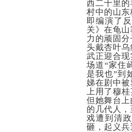
西二十里的
村中的山东
即编演了
关》在龟山
力的顽固分
头戴杏叶乌
武正迎合现
场道“家住
是我也”到
娣在剧中被
上用了穆桂
但她舞台上
的几代人，
戏遭到清
砸，起义兵