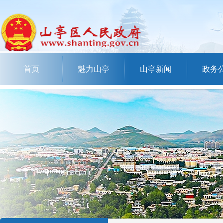
首页
魅力山亭
山亭新闻
政务