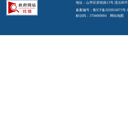
地址：山亭区府前路13号 违法和不良信
备案编号：
鲁ICP备2020034073号-
标识码：3704060004
网站地图