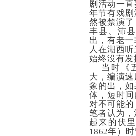
剧活动一直
年节有戏剧
然被禁演了
丰县、沛
出，有老一
人在湖西听
始终没有
当时《
大，编演速
象的出，如
体，短时间
对不可能的
笔者认为，
起来的伏
1862年