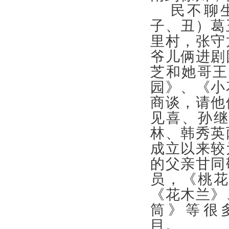
民不聊
子、丑）葛
里村，张守
爷儿俩进剧
芝和她哥王
园》、《小
商谈，请他
见喜、孙
林、韩秀英
成立以来较
的父亲甘同
员，《桃
《花木兰》
筒》等很
目。