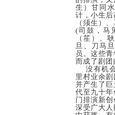
生）甘同
计，小生后
（须生）、
(司鼓，马
（笙）、
旦、刀马
员。这些青
而成了剧
没有机
里村业余剧
并产生了巨
代至九十年
门排演新创
深受广大人