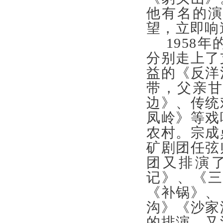
他有名的
望，立即
1958
分别走上了
益的《反洋
带，父亲
边》、传统
凤岭》等戏
农村。宗成
矿剧团任弦
团又排演
记》、《
《补锅》、
沟》《沙家
的排演，又