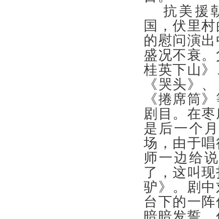
抗美援
国，伏里村
的慰问演出
盛况不衰。
桂英下山》
《哭头》、
《捲席筒》
剧目。在枣
是后一个
场，由于唱
师一边给
了，这叫现
驴》。剧中
台下的一阵
暗暗发誓，