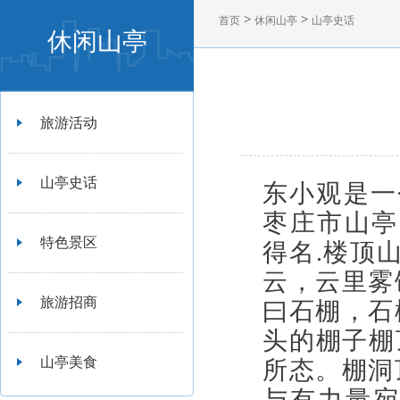
>
>
首页
休闲山亭
山亭史话
休闲山亭
旅游活动
山亭史话
东小观是一
枣庄市山亭
特色景区
得名
.
楼顶
云，云里雾
旅游招商
曰石棚，石
头的棚子棚
山亭美食
所态。棚洞
与有力量