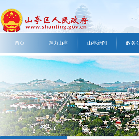
首页
魅力山亭
山亭新闻
政务