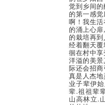
觉到乡间的
的第一感觉
啊！我生活
的涌上心扉
的栽培再到
经着翻天覆
徊在村中享
洋溢的美景
际还会招商
真是人杰地
业子辈伊始
辈
.
祖祖辈
山高林立
.