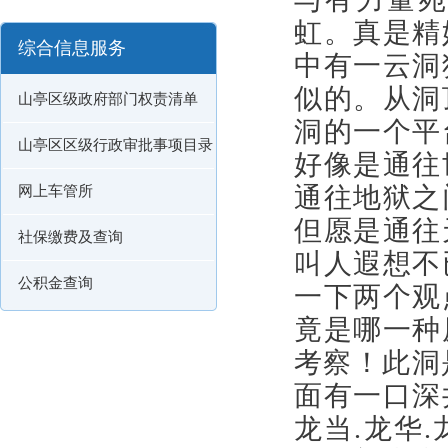
虹。真是精
综合信息服务
中有一云洞
似的。从洞
山亭区级政府部门权责清单
洞的一个平
山亭区区级行政审批事项目录
好像是通往
通往地狱之
网上车管所
但愿是通往
社保缴费及查询
叫人遐想不
公积金查询
一下两个观
竟是哪一种
考察！此洞
面有一口深
龙当
.
龙华
.