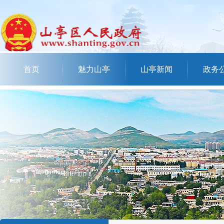
首页
魅力山亭
山亭新闻
政务