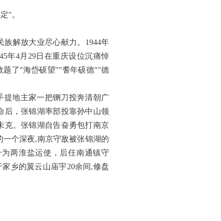
定"。
解放大业尽心献力。1944年
45年4月29日在重庆设位沉痛悼
了"海岱硕望""耆年硕德""德
手提地主家一把铡刀投奔清朝广
命后，张锦湖率部投靠孙中山领
未克。张锦湖自告奋勇包打南京
一个深夜,南京守敌被张锦湖的
升为两淮盐运使，后任南通镇守
于家乡的翼云山庙宇20余间,修盘