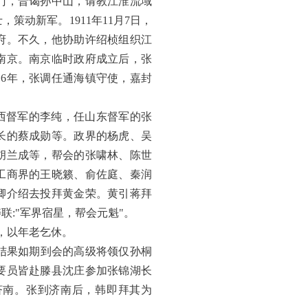
澳门，晋谒孙中山，请教江淮流域
动新军。1911年11月7日，
府。不久，他协助许绍桢组织江
打南京。南京临时政府成立后，张
16年，张调任通海镇守使，嘉封
。
督军的李纯，任山东督军的张
长的蔡成勋等。政界的杨虎、吴
胡兰成等，帮会的张啸林、陈世
工商界的王晓籁、俞佐庭、秦润
卿介绍去投拜黄金荣。黄引蒋拜
联:"军界宿星，帮会元魁"。
年，以年老乞休。
，结果如期到会的高级将领仅孙桐
要员皆赴滕县沈庄参加张锦湖长
济南。张到济南后，韩即拜其为