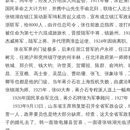
新军。同年冬，经友人介绍加入同盟会。1911年春，亲赴
国民革命之大计方针，并携中山先生手谕北归，联络仁人志士，策
张锦湖在镇江策动新军缉私营起义成功，宣布成立镇江军政
浙联军，给8000人，由许任总司令，张任前敌总指挥，攻
被任命为第七十六混成旅旅长，晋授陆军中将，镇扬州。19
杰威将军，陆军上将。并代理两淮盐运使。1924年因病离职
张在军界的门徒极多，后来任浙江督军的卢永祥，任江西
树元，任淞沪和兖州镇守使的何丰林，任北洋政府第一师师
铁城、郑介民、钱大钧、许世英、贺耀祖、陈群、俞鸿钧、
昌、王亚樵、高士奎、吴昆山、曹幼珊、张飞、张象珍等，
卿等也都是他的门徒。当年蒋介石在上海投机失败，由虞洽
张锦湖为师。1925年，张60大寿，蒋介石专程派人送上一幅寿
1926年国民革命军北伐，蒋介石聘张为军事顾问，1927
1933年9月13日，山东省主席韩复榘召开全省军政会议
萱一人，政界要员也是绝大部分缺席。经查，这天全省军政
子的婚礼去了。韩一面致电滕县贺喜，一面请张锦湖光临