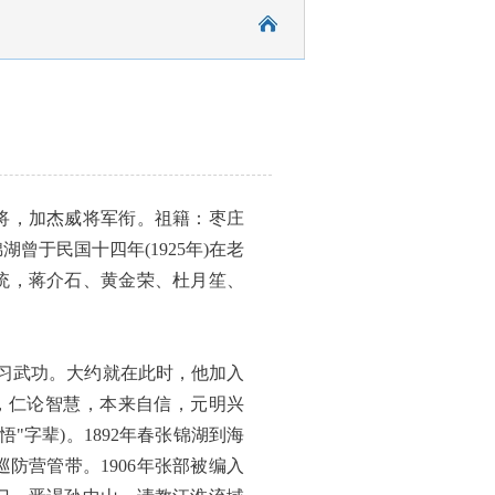
上将，加杰威将军衔。祖籍：枣庄
于民国十四年(1925年)在老
统，蒋介石、黄金荣、杜月笙、
习武功。大约就在此时，他加入
法，仁论智慧，本来自信，元明兴
"字辈)。1892年春张锦湖到海
防营管带。1906年张部被编入