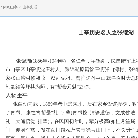
>
>
休闲山亭
山亭史话
山亭历史名人之张锦湖
张锦湖(1856年-1944年)，名仁奎，字锦湖，民国陆军
市山亭区山亭镇沈庄村人。张锦湖原籍徐庄镇张山湾村。张锦湖曾
家张山湾村修祖坟，祭拜先祖。曾护送孙中山就任临时大总
韩复榘等拜其为师，有"帮会元魁"之称。
人物生平
张自幼习武，1889年考中武秀才。后在家乡设馆授徒，教
了青帮。张在青帮是"礼"字辈(青帮按"清静道德，文成佛
礼，大通悟觉"排辈)，在民国初年时，辈分极高(如杜月笙属"悟
门，侧身军旅，投在海门缉私营管带徐宝山门下，不久升任巡