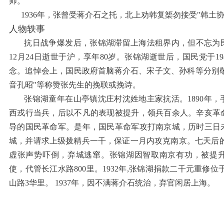
师。
1936年，张曾受蒋介石之托，北上劝韩复榘勿接受"韩土协
人物轶事
抗日战争爆发后，张锦湖滞留上海法租界内，但不忘为民族
12月24日逝世于沪，享年80岁。张锦湖逝世后，国民党于19
念。追悼会上，国民政府首脑蒋介石、宋子文、孙科等分别敬题
音孔昭"等称赞张先生的挽联或挽诗。
张锦湖童年在山亭镇沈庄村沈姓地主家抗活。1890年，
西戎行当兵，后以不凡的表现被提升，领兵百余人。辛亥革
导的国民革命军。是年，国民革命军攻打南京城，历时三日
城，并请求上级拨精兵一千，保证一月内攻克南京。七天后的
虚张声势吓倒，弃城逃窜。张锦湖因智取南京有功，被提
使，代管长江水路800里。1932年,张锦湖捐款二千元重修位
山路3华里。 1937年，因不满蒋介石统治，弃官闲居上海。