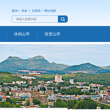
繁体
丨
简体
丨
无障碍
丨
网站地图
休闲山亭
投资山亭