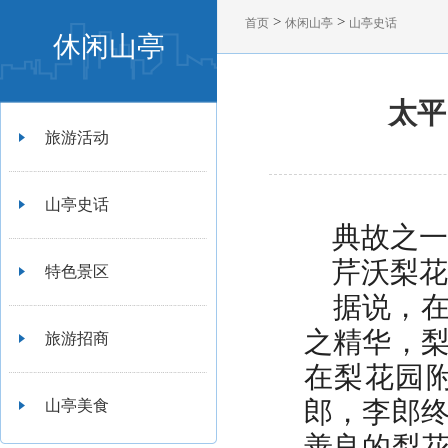
>
>
首页
休闲山亭
山亭史话
休闲山亭
太平
旅游活动
山亭史话
典故之一
芹沃梨花
特色景区
据说，在
之精华，
旅游招商
在梨花园
郎，李郎
山亭美食
善良的梨