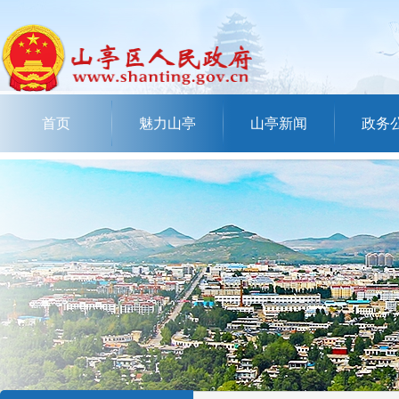
首页
魅力山亭
山亭新闻
政务