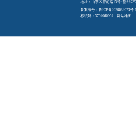
地址：山亭区府前路13号 违法和不良信
备案编号：
鲁ICP备2020034073号-
标识码：3704060004
网站地图