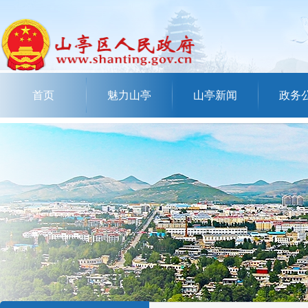
首页
魅力山亭
山亭新闻
政务