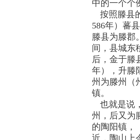
中的一个个
按照滕县
586年）蕃
滕县为滕郡
间，县城东
后，金于滕县
年），升滕
州为滕州（
镇。
也就是说
州，后又为
的陶阳镇，
近，陶山上