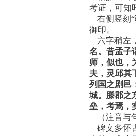
考证，可知
右侧竖刻“
御印。
六字稍左
名。昔孟子
师，似也，
夫，灵邱其
列国之剧邑
城。滕郡之
垒，考焉，实
（注音与
碑文多怀