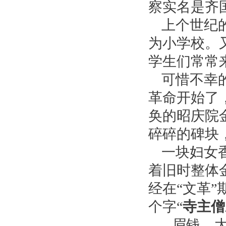
察实名是齐国
上个世纪
为小学校。
学生们常常
可惜不幸
革命开始了
奂的昭庆院
碎碎的碑块
一块妇女
着旧时整体
经在“文革
个字“
寺主僧宗
眉钱，