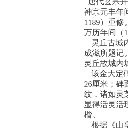
唐代玄宗开
神宗元丰年间（
1189）
万历年间（1
灵丘古城
成滋所题记
灵丘故城内
该金大定碑
26厘米；
纹，诸如灵
显得活灵活
楷。
根据《山