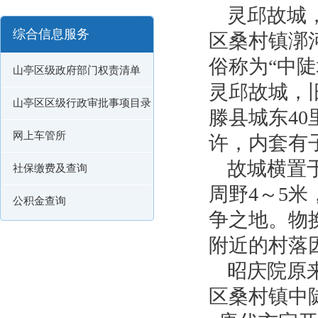
灵邱故城
综合信息服务
区桑村镇漷
俗称为“中
山亭区级政府部门权责清单
灵邱故城，
山亭区区级行政审批事项目录
滕县城东4
网上车管所
许，内套有
故城横置
社保缴费及查询
周野4～5
公积金查询
争之地。物
附近的村落
昭庆院原
区桑村镇中