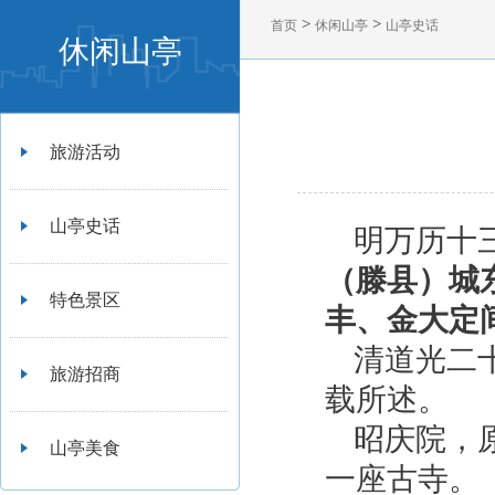
>
>
首页
休闲山亭
山亭史话
休闲山亭
旅游活动
山亭史话
明万历十
（滕县）城
特色景区
丰、金大定
清道光二
旅游招商
载所述。
昭庆院，原
山亭美食
一座古寺。