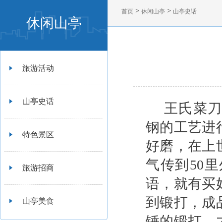
>
>
首页
休闲山亭
山亭史话
休闲山亭
旅游活动
山亭史话
王氏菜刀
钢的工艺进
特色景区
好磨，在上
气传到50
旅游招商
语，就有买
到锻打，成品
山亭美食
锤的锻打，