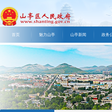
首页
魅力山亭
山亭新闻
政务