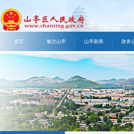
首页
魅力山亭
山亭新闻
政务