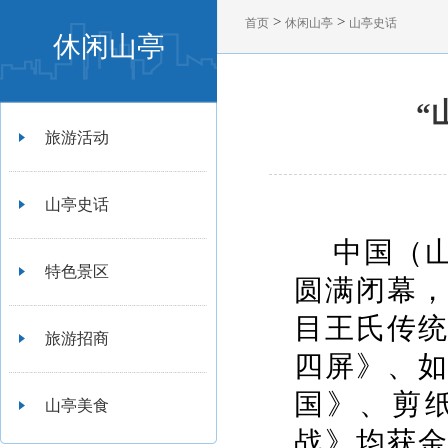
>
>
首页
休闲山亭
山亭史话
休闲山亭
“
旅游活动
山亭史话
中国（
特色景区
圆满闭幕
目王氏传
旅游招商
四屏》、
国》、剪
山亭美食
战》均获