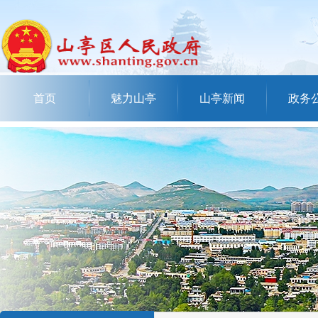
首页
魅力山亭
山亭新闻
政务