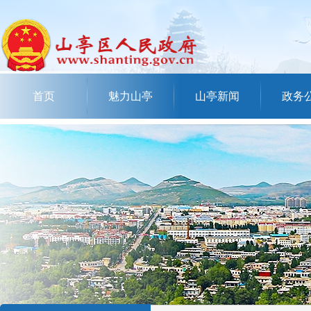
首页
魅力山亭
山亭新闻
政务