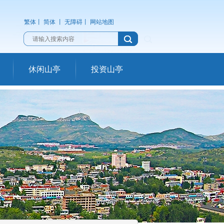
繁体
丨
简体
丨
无障碍
丨
网站地图
休闲山亭
投资山亭