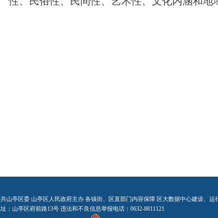
性、民俗性、民间性、艺术性、文化内涵和地
中共山亭区委 山亭区人民政府主办 各镇街、区直部门内容保障 区大数据中心建设、运
址：山亭区府前路13号 违法和不良信息举报电话：0632-8811121