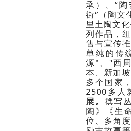
承）、“陶
街”（陶文
里土陶文化
列作品，
售与宣传
单纯的传
源"、"西
本、新加坡
多个国家，
2500多
展。
撰写
陶》《生
位、多角
励志故事