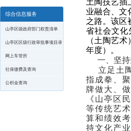
土陶技艺插
业融合、文
综合信息服务
之路。该区
省社会文化
山亭区级政府部门权责清单
（土陶艺术）
山亭区区级行政审批事项目录
年度）。
网上车管所
一、坚持
立足土陶
社保缴费及查询
指成拳、
公积金查询
牌做大、
《山亭区
等传统艺
算和绩效
持文化产