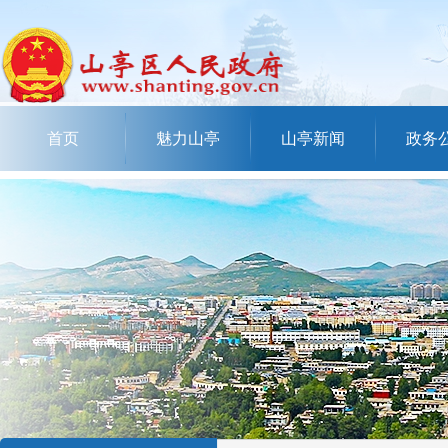
首页
魅力山亭
山亭新闻
政务