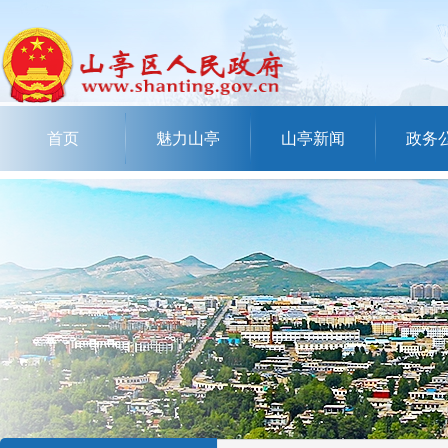
首页
魅力山亭
山亭新闻
政务