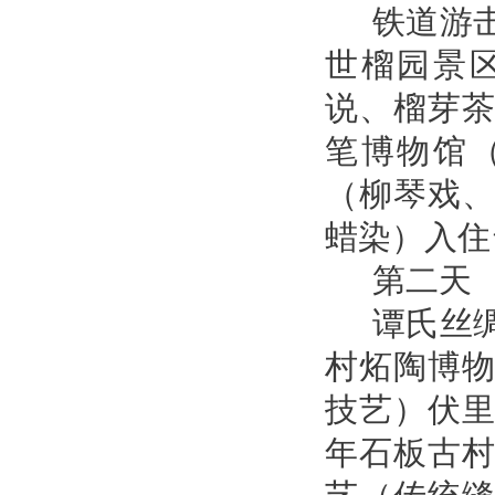
铁道游
世榴园景
说、榴芽
笔博物馆
（柳琴戏
蜡染）入住
第二天
谭氏丝
村炻陶博
技艺）伏
年石板古