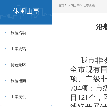
>
>
首页
休闲山亭
山亭史话
休闲山亭
沿
旅游活动
山亭史话
我市非
特色景区
全市现有
项、市级非
旅游招商
734项；
目121个
山亭美食
线路开展