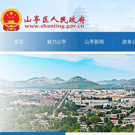
首页
魅力山亭
山亭新闻
政务