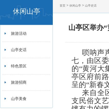
>
>
首页
休闲山亭
山亭史话
休闲山亭
山亭区举办“
旅游活动
山亭史话
唢呐声
七，由区
特色景区
的
“黄河大
亭区府前
旅游招商
呈的
“新春
来自全
山亭美食
支民俗文
锵有力的锣