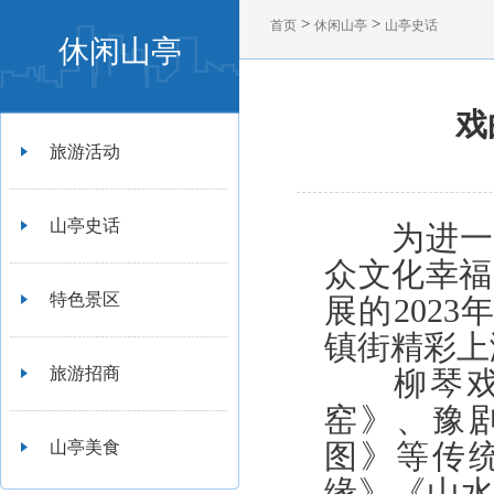
>
>
首页
休闲山亭
山亭史话
休闲山亭
戏
旅游活动
山亭史话
为进一步
众文化幸福
特色景区
展的202
镇街精彩上
旅游招商
柳琴戏《
窑》、豫
山亭美食
图》等传
缘》《山