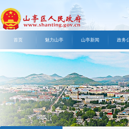
首页
魅力山亭
山亭新闻
政务