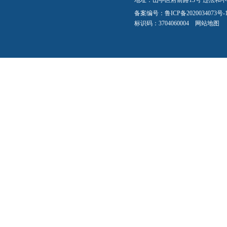
地址：山亭区府前路13号 违法和不良信
备案编号：
鲁ICP备2020034073号-
标识码：3704060004
网站地图