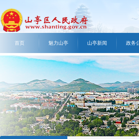
首页
魅力山亭
山亭新闻
政务