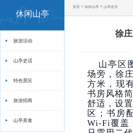
>
>
首页
休闲山亭
山亭史话
休闲山亭
徐庄
旅游活动
山亭史话
山亭区
场旁，徐庄
特色景区
方米，现有
书房风格
旅游招商
舒适，设
区；书房
山亭美食
Wi-Fi
只需用二