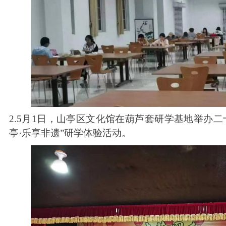
2.5月1日，山亭区文化馆在葫芦套研学基地举办二
亭
·
乐享非遗
”
研学体验活动。