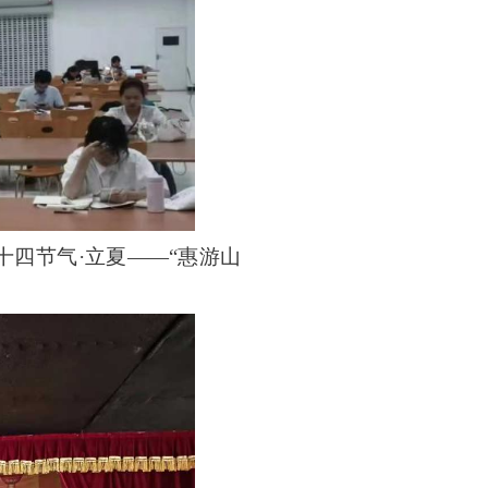
十四节气
·
立夏
——“惠游山