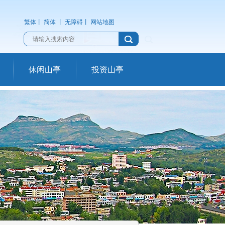
繁体
丨
简体
丨
无障碍
丨
网站地图
休闲山亭
投资山亭