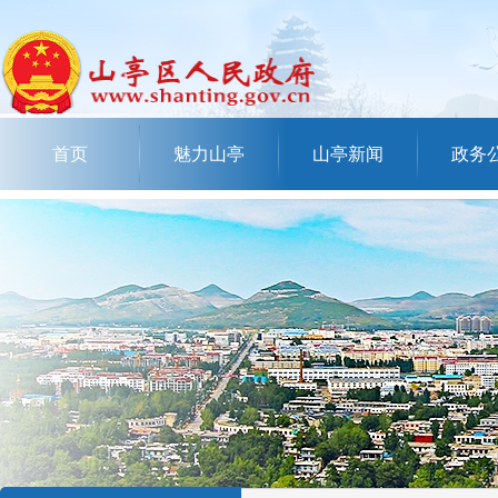
首页
魅力山亭
山亭新闻
政务