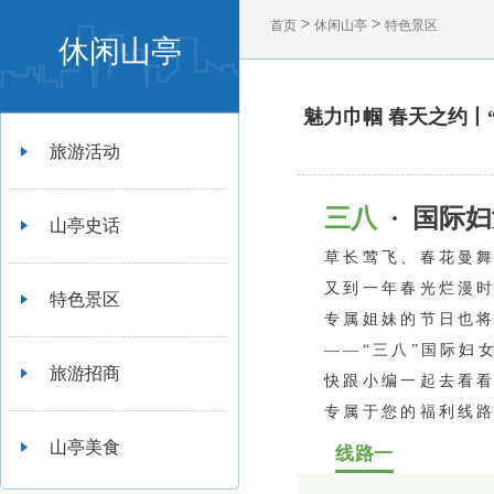
>
>
首页
休闲山亭
特色景区
休闲山亭
魅力巾帼 春天之约丨
旅游活动
三八
· 国际
山亭史话
草长莺飞、春花曼
又到一年春光烂漫
特色景区
专属姐妹的节日也
——“三八”国际妇
旅游招商
快跟小编一起去看
专属于您的福利线
山亭美食
线路
一