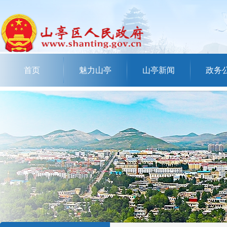
首页
魅力山亭
山亭新闻
政务