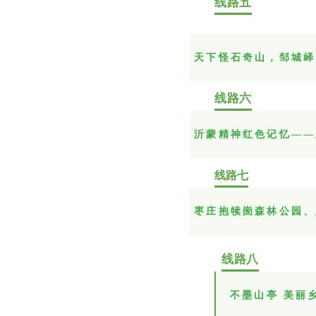
线路五
天下怪石奇山，邹城峄
线路六
沂蒙精神红色记忆——
线路七
枣庄抱犊崮森林公园、
线路八
不墨山亭 美丽