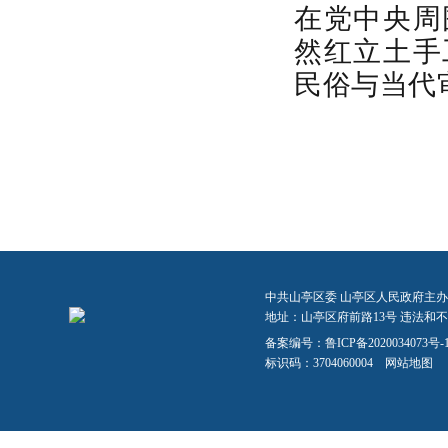
在党中央周
然
红
立
土手
民俗与当代
中共山亭区委 山亭区人民政府主办
地址：山亭区府前路13号 违法和不良信
备案编号：
鲁ICP备2020034073号-
标识码：3704060004
网站地图