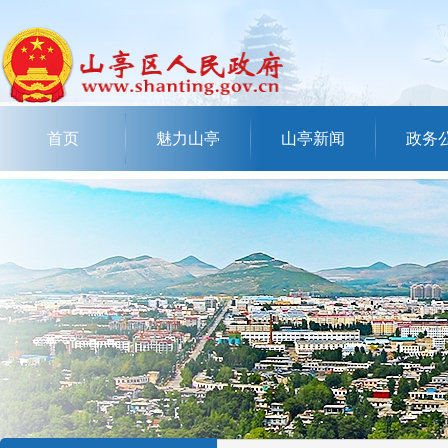
首页
魅力山亭
山亭新闻
政务