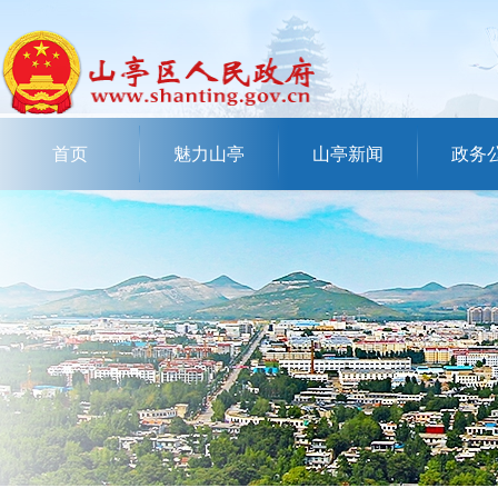
首页
魅力山亭
山亭新闻
政务