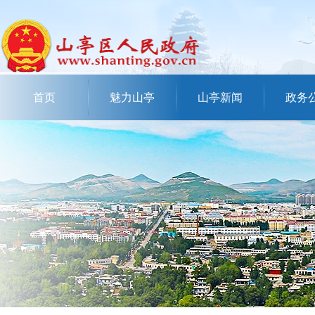
首页
魅力山亭
山亭新闻
政务