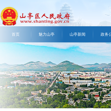
首页
魅力山亭
山亭新闻
政务