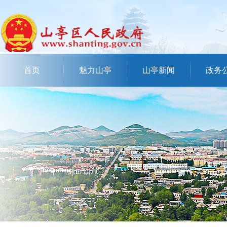
首页
魅力山亭
山亭新闻
政务