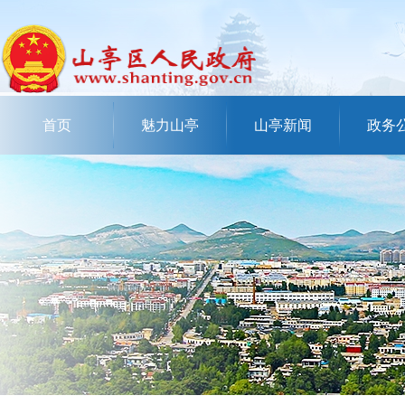
首页
魅力山亭
山亭新闻
政务