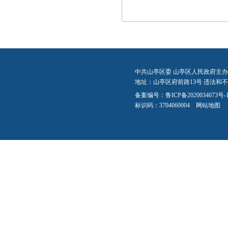
中共山亭区委 山亭区人民政府主办
地址：山亭区府前路13号 违法和不良信
备案编号：
鲁ICP备2020034073号-
标识码：3704060004
网站地图