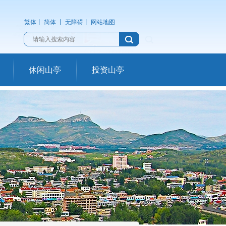
繁体
丨
简体
丨
无障碍
丨
网站地图
休闲山亭
投资山亭